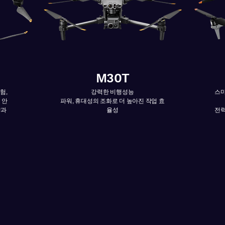
M30T
험,
강력한 비행성능
스마
 안
​파워, 휴대성의 조화로 더 높아진 작업 효
양과
율성
전력