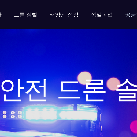
라
드론 짐벌
태양광 점검
정밀농업
공공
안전 드론 